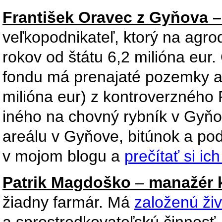
František Oravec z Gyňova
–
veľkopodnikateľ, ktorý na agro
rokov od štátu 6,2 milióna eu
fondu má prenajaté pozemky a 
milióna eur) z kontroverzného
iného na chovný rybník v Gyňo
areálu v Gyňove, bitúnok a po
v mojom blogu a
prečítať si ic
Patrik Magdoško
–
manažér k
žiadny farmár. Má
založenú ži
a sprostredkovateľskú činnosť.