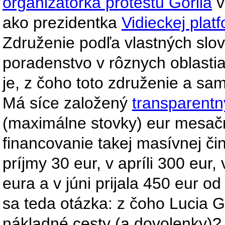
organizátorka protestu Gorila
v
ako prezidentka
Vidieckej plat
Združenie podľa vlastných slo
poradenstvo v rôznych oblasti
je, z čoho toto združenie a sam
Má síce založený
transparentn
(maximálne stovky) eur mesačne
financovanie takej masívnej či
príjmy 30 eur, v apríli 300 eur
eura a v júni prijala 450 eur o
sa teda otázka: z čoho Lucia Ga
nákladné cesty (a dovolenky)? I