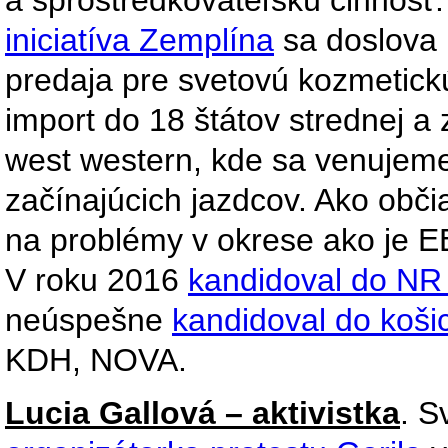
iniciatíva Zemplína
sa doslova 
predaja pre svetovú kozmetickú
import do 18 štátov strednej a
west western, kde sa venujeme
začínajúcich jazdcov. Ako obči
na problémy v okrese ako je E
V roku 2016
kandidoval do NR
neúspešne
kandidoval do koš
KDH, NOVA.
Lucia Gallová – aktivistka
. S