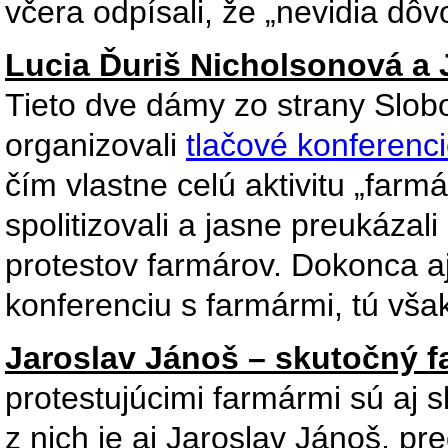
včera odpísali, že „nevidia dôv
Lucia Ďuriš Nicholsonová a 
Tieto dve dámy zo strany Slobo
organizovali
tlačové konferenc
čím vlastne celú aktivitu „far
spolitizovali a jasne preukázal
protestov farmárov. Dokonca aj
konferenciu s farmármi, tú však
Jaroslav Jánoš – skutočný f
protestujúcimi farmármi sú aj s
z nich je aj Jaroslav Jánoš, p