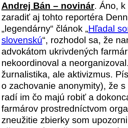
Andrej Bán – novinár
. Áno, k
zaradiť aj tohto reportéra Den
„legendárny“ článok „
Hľadal so
slovenskú
“, rozhodol sa, že n
advokátom ukrivdených farmáro
nekoordinoval a neorganizoval.
žurnalistika, ale aktivizmus. Pís
o zachovanie anonymity), že s 
radí im čo majú robiť a dokonc
farmárov prostredníctvom org
zneužitie zbierky som upozorni