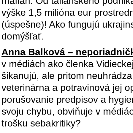
mafián. Od talianskeho podnik
výške 1,5 milióna eur prostre
(úspešne)! Ako fungujú ukraji
domýšľať.
Anna Balková – neporiadnič
v médiách ako členka Vidieckej
šikanujú, ale pritom neuhrádz
veterinárna a potravinová jej 
porušovanie predpisov a hygie
svoju chybu, obviňuje v médiác
trošku sebakritiky?