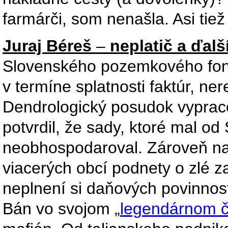
farmárči, som nenašla. Asi tiež
Juraj Béreš
–
neplatič a ďal
Slovenského pozemkového fo
v termíne splatnosti faktúr, ner
Dendrologický posudok vyprac
potvrdil, že sady, ktoré mal o
neobhospodaroval. Zároveň na 
viacerých obcí podnety o zlé 
neplnení si daňových povinnos
Bán vo svojom „
legendárnom č