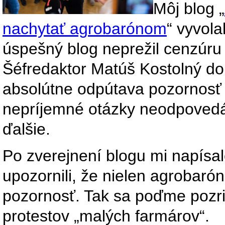
Môj blog „
nachytať agrobarónom
“ vyvol
úspešný blog neprežil cenzúru
Šéfredaktor Matúš Kostolný do
absolútne odpútava pozornosť 
nepríjemné otázky neodpovedá.
ďalšie.
Po zverejnení blogu mi napísal
upozornili, že nielen agrobaró
pozornosť. Tak sa poďme pozrie
protestov „malých farmárov“.