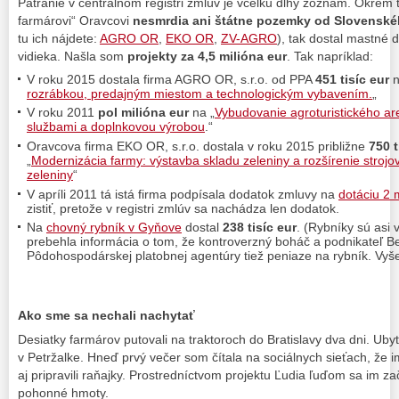
Pátranie v centrálnom registri zmlúv je vcelku dlhý zoznam. Okrem
farmárovi“ Oravcovi
nesmrdia ani štátne pozemky od Slovensk
tu ich nájdete:
AGRO OR
,
EKO OR
,
ZV-AGRO
), tak dostal mastné 
vidieka. Našla som
projekty za 4,5 milióna eur
. Tak napríklad:
V roku 2015 dostala firma AGRO OR, s.r.o. od PPA
451 tisíc eur
n
rozrábkou, predajným miestom a technologickým vybavením.
„
V roku 2011
pol milióna eur
na „
Vybudovanie agroturistického a
službami a doplnkovou výrobou
.“
Oravcova firma EKO OR, s.r.o. dostala v roku 2015 približne
750 t
„
Modernizácia farmy: výstavba skladu zeleniny a rozšírenie stroj
zeleniny
“
V apríli 2011 tá istá firma podpísala dodatok zmluvy na
dotáciu 2 
zistiť, pretože v registri zmlúv sa nachádza len dodatok.
Na
chovný rybník v Gyňove
dostal
238 tisíc eur
. (Rybníky sú as
prebehla informácia o tom, že kontroverzný boháč a podnikateľ Be
Pôdohospodárskej platobnej agentúry tiež peniaze na rybník. Vyše 
Ako sme sa nechali nachytať
Desiatky farmárov putovali na traktoroch do Bratislavy dva dni. Uby
v Petržalke. Hneď prvý večer som čítala na sociálnych sieťach, že i
aj pripravili raňajky. Prostredníctvom projektu Ľudia ľuďom sa im za
pohonné hmoty.