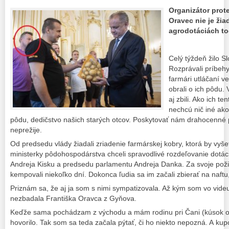
Organizátor prote
Oravec nie je žia
agrodotáciách toč
Celý týždeň žilo S
Rozprávali príbehy
farmári utláčaní ve
obrali o ich pôdu.
aj zbili. Ako ich te
nechcú nič iné ak
pôdu, dedičstvo našich starých otcov. Poskytovať nám drahocenné p
neprežije.
Od predsedu vlády žiadali zriadenie farmárskej kobry, ktorá by vyšet
ministerky pôdohospodárstva chceli spravodlivé rozdeľovanie dotácií.
Andreja Kisku a predsedu parlamentu Andreja Danka. Za svoje pož
kempovali niekoľko dní. Dokonca ľudia sa im začali zbierať na naftu,
Priznám sa, že aj ja som s nimi sympatizovala. Až kým som vo vide
nezbadala Františka Oravca z Gyňova.
Keďže sama pochádzam z východu a mám rodinu pri Čani (kúsok od
hovorilo. Tak som sa teda začala pýtať, či ho niekto nepozná. A kupo