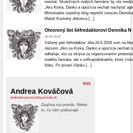
novinár. Skutočných malých farmárov by ste medzi 
„Ako Kiska, Danko a opozícia nechali nachytať agr
Mimoriadne úspešný blog neprežil cenzúru Denníka
Matúš Kostolný dokonca [...]
Otvorený list šéfredaktorovi Denníka N 
26.06.2018
Vážený pán šéfredaktor, dňa 24.6.2018 som na blo
názvom „Ako sa Kiska, Danko a opozícia nechali 
odhaľuje, kto sa skrýva za organizovaním protesto
malého farmára, ale o veľkopodnikateľa, ktorý získ
štátu. Pri písaní článku [...]
RSS
Andrea Kováčová
andreakovacova.blog.pravda.sk
Zaujíma ma pravda. Nielen
to, čo nám podsúvajú.