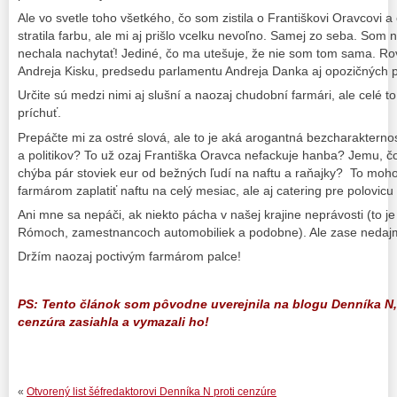
Ale vo svetle toho všetkého, čo som zistila o Františkovi Oravcovi a
stratila farbu, ale mi aj prišlo vcelku nevoľno. Samej zo seba. Som
nechala nachytať! Jediné, čo ma utešuje, že nie som tom sama. Ro
Andreja Kisku, predsedu parlamentu Andreja Danka aj opozičných po
Určite sú medzi nimi aj slušní a naozaj chudobní farmári, ale celé 
príchuť.
Prepáčte mi za ostré slová, ale to je aká arogantná bezcharakternos
a politikov? To už ozaj Františka Oravca nefackuje hanba? Jemu, čo
chýba pár stoviek eur od bežných ľudí na naftu a raňajky? To moh
farmárom zaplatiť naftu na celý mesiac, ale aj catering pre polovicu
Ani mne sa nepáči, ak niekto pácha v našej krajine neprávosti (to je
Rómoch, zamestnancoch automobiliek a podobne). Ale zase nedaj
Držím naozaj poctivým farmárom palce!
PS: Tento článok som pôvodne uverejnila na blogu Denníka N, 
cenzúra zasiahla a vymazali ho!
«
Otvorený list šéfredaktorovi Denníka N proti cenzúre