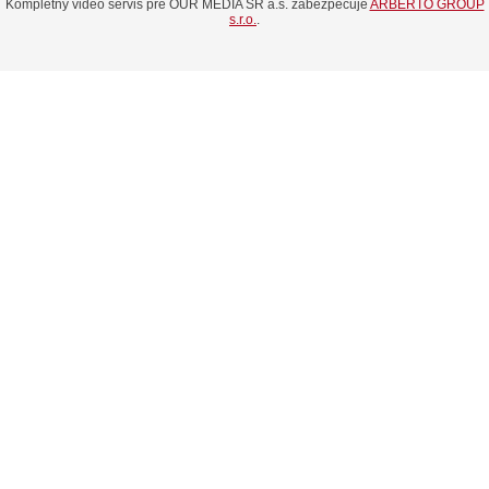
Kompletný video servis pre OUR MEDIA SR a.s. zabezpečuje
ARBERTO GROUP
s.r.o.
.