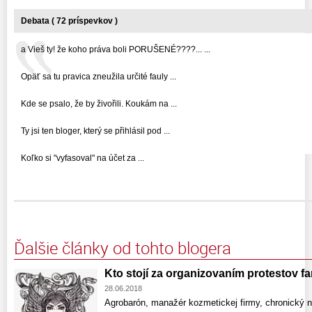
Debata ( 72 príspevkov )
a Vieš ty! že koho práva boli PORUŠENÉ????... ...
Opäť sa tu pravica zneužila určité fauly ...
Kde se psalo, že by živořili. Koukám na ...
Ty jsi ten bloger, který se přihlásil pod ...
Koľko si "vyfasoval" na účet za ...
Ďalšie články od tohto blogera
Kto stojí za organizovaním protestov f
28.06.2018
Agrobarón, manažér kozmetickej firmy, chronický ne