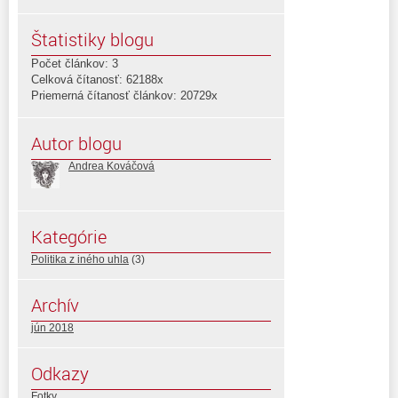
Štatistiky blogu
Počet článkov: 3
Celková čítanosť: 62188x
Priemerná čítanosť článkov: 20729x
Autor blogu
Andrea Kováčová
Kategórie
Politika z iného uhla
(3)
Archív
jún 2018
Odkazy
Fotky