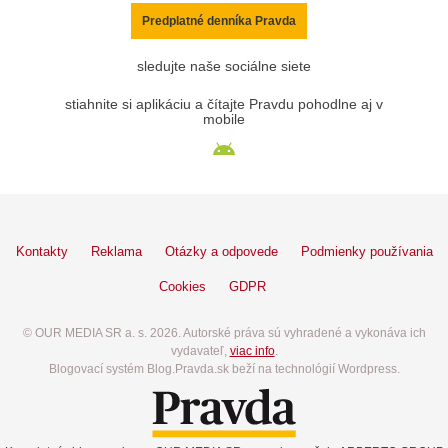
Predplatné denníka Pravda
sledujte naše sociálne siete
stiahnite si aplikáciu a čítajte Pravdu pohodlne aj v
mobile
Kontakty
Reklama
Otázky a odpovede
Podmienky používania
Cookies
GDPR
© OUR MEDIA SR a. s. 2026. Autorské práva sú vyhradené a vykonáva ich
vydavateľ,
viac info
.
Blogovací systém Blog.Pravda.sk beží na technológií Wordpress.