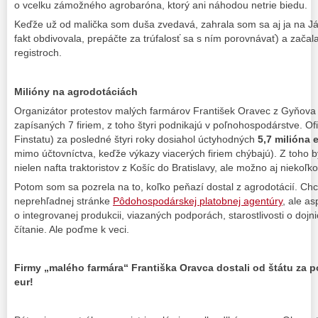
o vcelku zámožného agrobaróna, ktorý ani náhodou netrie biedu.
Keďže už od malička som duša zvedavá, zahrala som sa aj ja na J
fakt obdivovala, prepáčte za trúfalosť sa s ním porovnávať) a začal
registroch.
Milióny na agrodotáciách
Organizátor protestov malých farmárov František Oravec z Gyňov
zapísaných 7 firiem, z toho štyri podnikajú v poľnohospodárstve. Ofi
Finstatu) za posledné štyri roky dosiahol úctyhodných
5,7 milióna 
mimo účtovníctva, keďže výkazy viacerých firiem chýbajú). Z toho b
nielen nafta traktoristov z Košíc do Bratislavy, ale možno aj niekoľk
Potom som sa pozrela na to, koľko peňazí dostal z agrodotácií. Chc
neprehľadnej stránke
Pôdohospodárskej platobnej agentúry
, ale as
o integrovanej produkcii, viazaných podporách, starostlivosti o do
čítanie. Ale poďme k veci.
Firmy „malého farmára“ Františka Oravca dostali od štátu za p
eur!